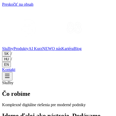
Preskočiť na obsah
Služby
Produkty
AI Kurz
NEW
O nás
Kariéra
Blog
/
SK
/
HU
EN
Kontakt
Služby
Čo robíme
Komplexné digitálne riešenia pre moderné podniky
Ideme ďalej ako nástroje. Dodávame