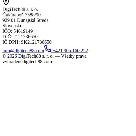
DigiTech88 s. r. o.
Čukáraboň 7588/90
929 01 Dunajská Streda
Slovensko
IČO
: 54619149
DIČ
: 2121736650
IČ DPH
: SK2121736650
info@digitech88.com
+421 905 160 252
©
2026
DigiTech88 s. r. o. —
Všetky práva
vyhradené
digitech88.com