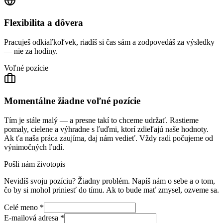
Flexibilita a dôvera
Pracuješ odkiaľkoľvek, riadíš si čas sám a zodpovedáš za výsledky
— nie za hodiny.
Voľné pozície
Momentálne žiadne voľné pozície
Tím je stále malý — a presne takí to chceme udržať. Rastieme
pomaly, cielene a výhradne s ľuďmi, ktorí zdieľajú naše hodnoty.
Ak ťa naša práca zaujíma, daj nám vedieť. Vždy radi počujeme od
výnimočných ľudí.
Pošli nám životopis
Nevidíš svoju pozíciu? Žiadny problém. Napíš nám o sebe a o tom,
čo by si mohol priniesť do tímu. Ak to bude mať zmysel, ozveme sa.
Celé meno
*
E-mailová adresa
*