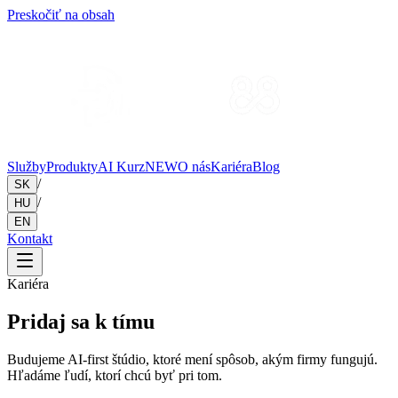
Preskočiť na obsah
Služby
Produkty
AI Kurz
NEW
O nás
Kariéra
Blog
/
SK
/
HU
EN
Kontakt
Kariéra
Pridaj sa k tímu
Budujeme AI-first štúdio, ktoré mení spôsob, akým firmy fungujú.
Hľadáme ľudí, ktorí chcú byť pri tom.