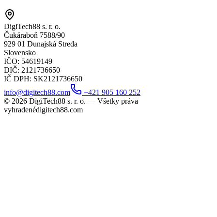
DigiTech88 s. r. o.
Čukáraboň 7588/90
929 01 Dunajská Streda
Slovensko
IČO
: 54619149
DIČ
: 2121736650
IČ DPH
: SK2121736650
info@digitech88.com
+421 905 160 252
©
2026
DigiTech88 s. r. o. —
Všetky práva
vyhradené
digitech88.com