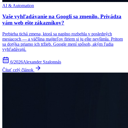
AI & Automation
Vaše vyhľadávanie na Googli sa zmenilo. Privádza
vám web ešte zákazníkov?
Prebieha tichá zmena, ktorá sa naplno rozbehla v posledných
mesiacoch — a väčšina majiteľov firiem si ju ešte nevšimla. Pritom
sa dotýka priamo ich tržieb. Google mení spôsob, akým ľudia
vyhľadávajú.
6/2026
Alexander Szalonnás
Čítať celý článok