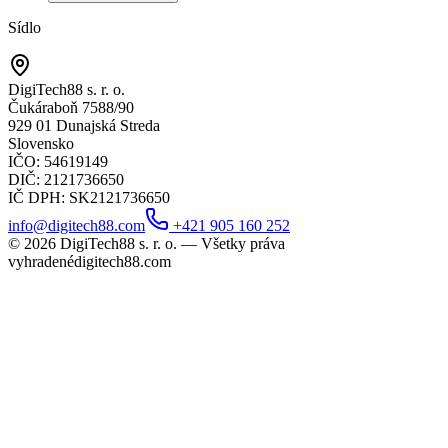
Sídlo
DigiTech88 s. r. o.
Čukáraboň 7588/90
929 01 Dunajská Streda
Slovensko
IČO
: 54619149
DIČ
: 2121736650
IČ DPH
: SK2121736650
info@digitech88.com
+421 905 160 252
©
2026
DigiTech88 s. r. o. —
Všetky práva
vyhradené
digitech88.com