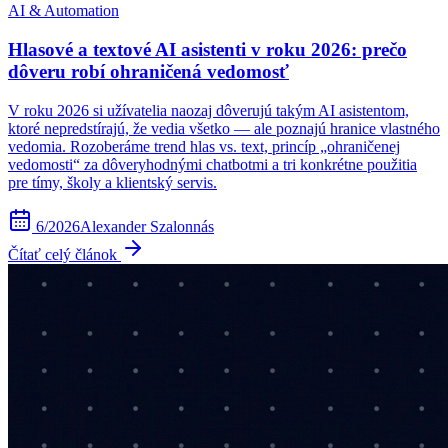
AI & Automation
Hlasové a textové AI asistenti v roku 2026: prečo
dôveru robí ohraničená vedomosť
V roku 2026 si užívatelia naozaj dôverujú takým AI asistentom,
ktoré nepredstírajú, že vedia všetko — ale poznajú hranice vlastného
vedomia. Rozoberáme trend hlas vs. text, princíp „ohraničenej
vedomosti“ za dôveryhodnými chatbotmi a tri konkrétne použitia
pre tímy, školy a klientský servis.
6/2026
Alexander Szalonnás
Čítať celý článok