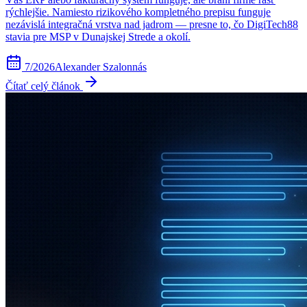
rýchlejšie. Namiesto rizikového kompletného prepisu funguje
nezávislá integračná vrstva nad jadrom — presne to, čo DigiTech88
stavia pre MSP v Dunajskej Strede a okolí.
7/2026
Alexander Szalonnás
Čítať celý článok