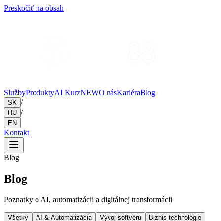
Preskočiť na obsah
Služby
Produkty
AI Kurz
NEW
O nás
Kariéra
Blog
/
SK
/
HU
EN
Kontakt
Blog
Blog
Poznatky o AI, automatizácii a digitálnej transformácii
Všetky
AI & Automatizácia
Vývoj softvéru
Biznis technológie