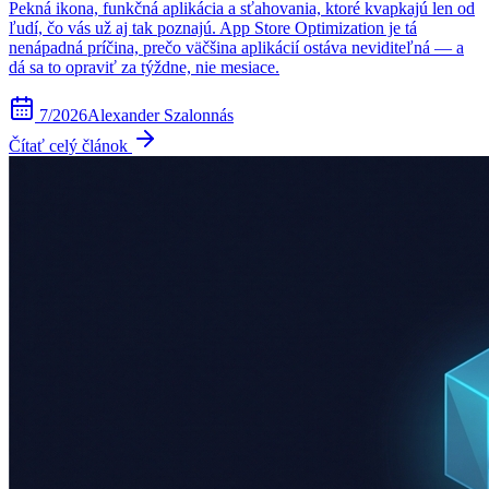
Pekná ikona, funkčná aplikácia a sťahovania, ktoré kvapkajú len od
ľudí, čo vás už aj tak poznajú. App Store Optimization je tá
nenápadná príčina, prečo väčšina aplikácií ostáva neviditeľná — a
dá sa to opraviť za týždne, nie mesiace.
7/2026
Alexander Szalonnás
Čítať celý článok