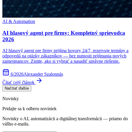
AI & Automation
AI hlasový agent pre firmy: Kompletný sprievodca
2026
AI hlasový agent pre firmy prijíma hovory 24/7, rezervuje termíny a
odpovedá na otázky zákazníkov — bez nutnosti prijímania nových
zamestnancov. Zistite, ako si vybrať a nasadiť správne riešenie.
6/2026
Alexander Szalonnás
Čítať celý článok
Načítať ďalšie
Novinky
Pridajte sa k odberu noviniek
Novinky o AI, automatizácii a digitálnej transformácii — priamo do
vášho e-mailu.