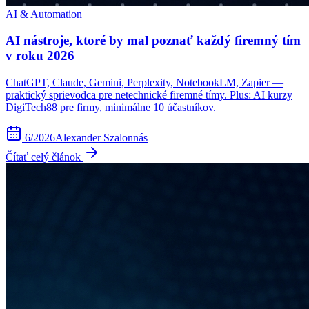
AI & Automation
AI nástroje, ktoré by mal poznať každý firemný tím
v roku 2026
ChatGPT, Claude, Gemini, Perplexity, NotebookLM, Zapier —
praktický sprievodca pre netechnické firemné tímy. Plus: AI kurzy
DigiTech88 pre firmy, minimálne 10 účastníkov.
6/2026
Alexander Szalonnás
Čítať celý článok