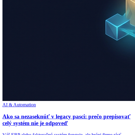
AI & Automation
Ako sa nezaseknúť v legacy pasci: prečo prepisovať
celý systém nie je odpoveď
Váš ERP alebo fakturačný systém funguje, ale bráni firme rásť