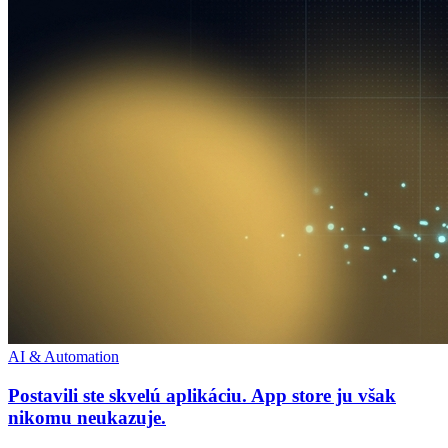
AI & Automation
Postavili ste skvelú aplikáciu. App store ju však
nikomu neukazuje.