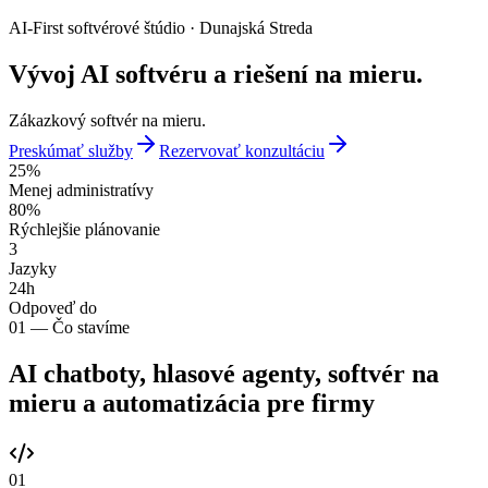
AI-First softvérové štúdio · Dunajská Streda
Vývoj AI softvéru a riešení na mieru.
Zákazkový softvér na mieru.
Preskúmať služby
Rezervovať konzultáciu
25
%
Menej administratívy
80
%
Rýchlejšie plánovanie
3
Jazyky
24
h
Odpoveď do
01 —
Čo stavíme
AI chatboty, hlasové agenty, softvér na
mieru a automatizácia pre firmy
0
1