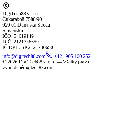
DigiTech88 s. r. o.
Čukáraboň 7588/90
929 01 Dunajská Streda
Slovensko
IČO
: 54619149
DIČ
: 2121736650
IČ DPH
: SK2121736650
info@digitech88.com
+421 905 160 252
©
2026
DigiTech88 s. r. o. —
Všetky práva
vyhradené
digitech88.com