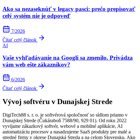
Ako sa nezaseknúť v legacy pasci: prečo prepisovať
celý systém nie je odpoveď
7/2026
Čítať celý článok
AI
Vaše vyhľadávanie na Googli sa zmenilo. Privádza
vám web ešte zákazníkov?
6/2026
Čítať celý článok
Vývoj softvéru v Dunajskej Strede
DigiTech88 s. r. o. je softvérová spoločnosť so sídlom priamo v
Dunajskej Strede (Čukáraboň 7588/90, 929 01). Od roku 2022
vyvíjame zákazkový softvér, webové a mobilné aplikácie, AI
automatizáciu procesov a nasadzujeme SaaS produkty pre malé a
stredné firmy v okrese Dunajská Streda a na celom Slovensku. Ako