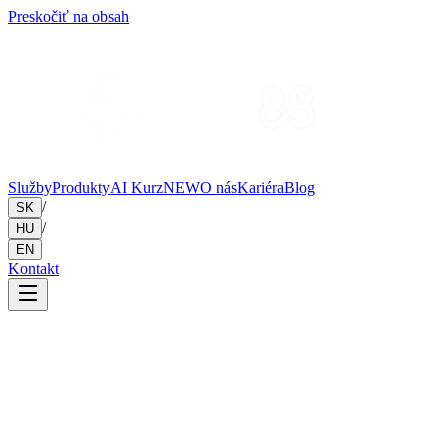
Preskočiť na obsah
Služby
Produkty
AI Kurz
NEW
O nás
Kariéra
Blog
/
SK
/
HU
EN
Kontakt