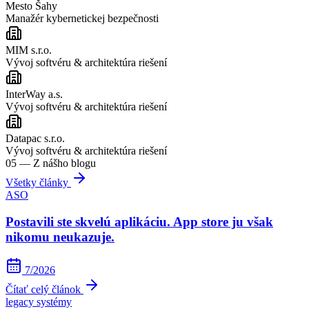
Mesto Šahy
Manažér kybernetickej bezpečnosti
MIM s.r.o.
Vývoj softvéru & architektúra riešení
InterWay a.s.
Vývoj softvéru & architektúra riešení
Datapac s.r.o.
Vývoj softvéru & architektúra riešení
05 —
Z nášho blogu
Všetky články
ASO
Postavili ste skvelú aplikáciu. App store ju však
nikomu neukazuje.
7/2026
Čítať celý článok
legacy systémy