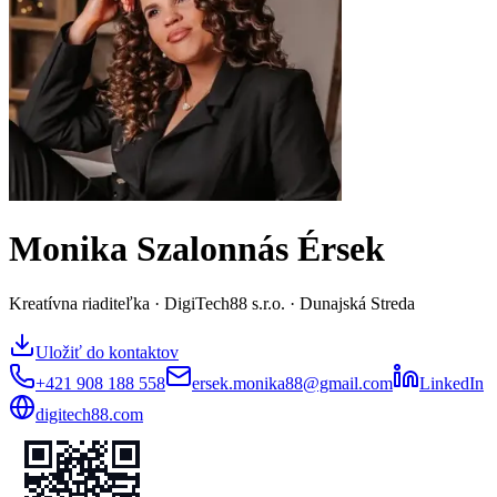
Monika Szalonnás Érsek
Kreatívna riaditeľka · DigiTech88 s.r.o. · Dunajská Streda
Uložiť do kontaktov
+421 908 188 558
ersek.monika88@gmail.com
LinkedIn
digitech88.com