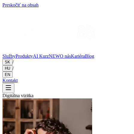
Preskočiť na obsah
Služby
Produkty
AI Kurz
NEW
O nás
Kariéra
Blog
/
SK
/
HU
EN
Kontakt
Digitálna vizitka