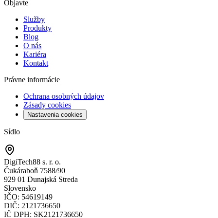
Objavte
Služby
Produkty
Blog
O nás
Kariéra
Kontakt
Právne informácie
Ochrana osobných údajov
Zásady cookies
Nastavenia cookies
Sídlo
DigiTech88 s. r. o.
Čukáraboň 7588/90
929 01 Dunajská Streda
Slovensko
IČO
: 54619149
DIČ
: 2121736650
IČ DPH
: SK2121736650