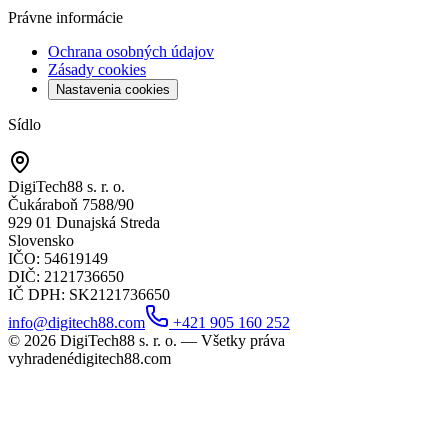
Právne informácie
Ochrana osobných údajov
Zásady cookies
Nastavenia cookies
Sídlo
DigiTech88 s. r. o.
Čukáraboň 7588/90
929 01 Dunajská Streda
Slovensko
IČO
: 54619149
DIČ
: 2121736650
IČ DPH
: SK2121736650
info@digitech88.com
+421 905 160 252
©
2026
DigiTech88 s. r. o. —
Všetky práva
vyhradené
digitech88.com