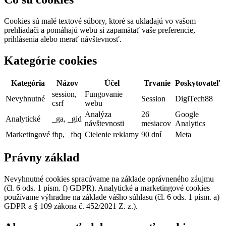
Cookies sú malé textové súbory, ktoré sa ukladajú vo vašom
prehliadači a pomáhajú webu si zapamätať vaše preferencie,
prihlásenia alebo merať návštevnosť.
Kategórie cookies
Kategória
Názov
Účel
Trvanie
Poskytovateľ
session,
Fungovanie
Nevyhnutné
Session
DigiTech88
csrf
webu
Analýza
26
Google
Analytické
_ga, _gid
návštevnosti
mesiacov
Analytics
Marketingové
fbp, _fbq
Cielenie reklamy
90 dní
Meta
Právny základ
Nevyhnutné cookies spracúvame na základe oprávneného záujmu
(čl. 6 ods. 1 písm. f) GDPR). Analytické a marketingové cookies
používame výhradne na základe vášho súhlasu (čl. 6 ods. 1 písm. a)
GDPR a § 109 zákona č. 452/2021 Z. z.).