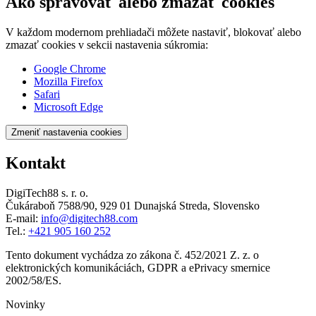
Ako spravovať alebo zmazať cookies
V každom modernom prehliadači môžete nastaviť, blokovať alebo
zmazať cookies v sekcii nastavenia súkromia:
Google Chrome
Mozilla Firefox
Safari
Microsoft Edge
Zmeniť nastavenia cookies
Kontakt
DigiTech88 s. r. o.
Čukáraboň 7588/90
,
929 01 Dunajská Streda, Slovensko
E-mail:
info@digitech88.com
Tel.
:
+421 905 160 252
Tento dokument vychádza zo zákona č. 452/2021 Z. z. o
elektronických komunikáciách, GDPR a ePrivacy smernice
2002/58/ES.
Novinky