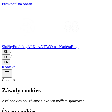
Preskočiť na obsah
Služby
Produkty
AI Kurz
NEW
O nás
Kariéra
Blog
/
SK
/
HU
EN
Kontakt
Cookies
Zásady cookies
Aké cookies používame a ako ich môžete spravovať.
Čo sú cookies