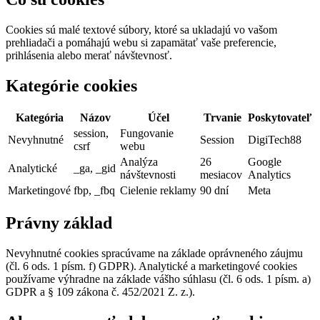
Cookies sú malé textové súbory, ktoré sa ukladajú vo vašom
prehliadači a pomáhajú webu si zapamätať vaše preferencie,
prihlásenia alebo merať návštevnosť.
Kategórie cookies
Kategória
Názov
Účel
Trvanie
Poskytovateľ
session,
Fungovanie
Nevyhnutné
Session
DigiTech88
csrf
webu
Analýza
26
Google
Analytické
_ga, _gid
návštevnosti
mesiacov
Analytics
Marketingové
fbp, _fbq
Cielenie reklamy
90 dní
Meta
Právny základ
Nevyhnutné cookies spracúvame na základe oprávneného záujmu
(čl. 6 ods. 1 písm. f) GDPR). Analytické a marketingové cookies
používame výhradne na základe vášho súhlasu (čl. 6 ods. 1 písm. a)
GDPR a § 109 zákona č. 452/2021 Z. z.).