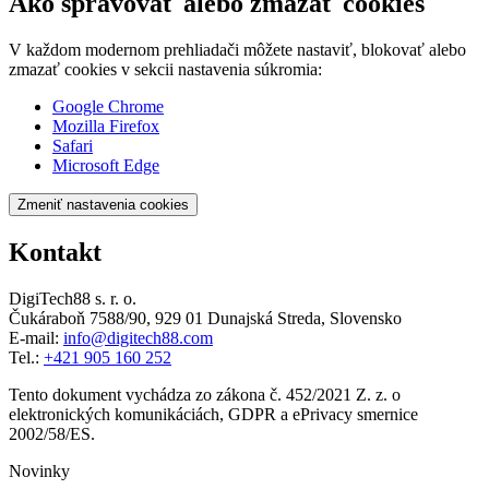
Ako spravovať alebo zmazať cookies
V každom modernom prehliadači môžete nastaviť, blokovať alebo
zmazať cookies v sekcii nastavenia súkromia:
Google Chrome
Mozilla Firefox
Safari
Microsoft Edge
Zmeniť nastavenia cookies
Kontakt
DigiTech88 s. r. o.
Čukáraboň 7588/90
,
929 01 Dunajská Streda, Slovensko
E-mail:
info@digitech88.com
Tel.
:
+421 905 160 252
Tento dokument vychádza zo zákona č. 452/2021 Z. z. o
elektronických komunikáciách, GDPR a ePrivacy smernice
2002/58/ES.
Novinky