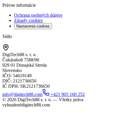
Právne informácie
Ochrana osobných údajov
Zásady cookies
Nastavenia cookies
Sídlo
DigiTech88 s. r. o.
Čukáraboň 7588/90
929 01 Dunajská Streda
Slovensko
IČO
: 54619149
DIČ
: 2121736650
IČ DPH
: SK2121736650
info@digitech88.com
+421 905 160 252
©
2026
DigiTech88 s. r. o. —
Všetky práva
vyhradené
digitech88.com