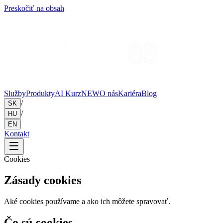
Preskočiť na obsah
Služby
Produkty
AI Kurz
NEW
O nás
Kariéra
Blog
/
SK
/
HU
EN
Kontakt
Cookies
Zásady cookies
Aké cookies používame a ako ich môžete spravovať.
Čo sú cookies