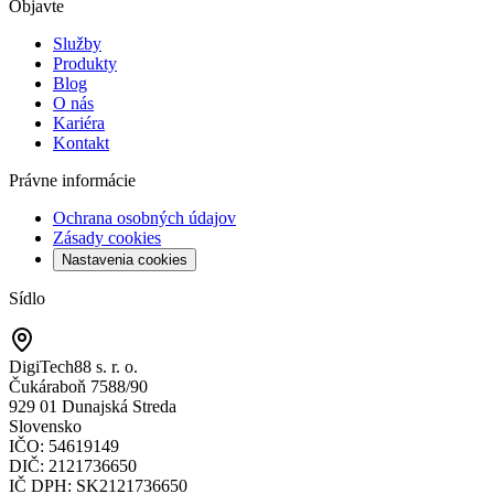
Objavte
Služby
Produkty
Blog
O nás
Kariéra
Kontakt
Právne informácie
Ochrana osobných údajov
Zásady cookies
Nastavenia cookies
Sídlo
DigiTech88 s. r. o.
Čukáraboň 7588/90
929 01 Dunajská Streda
Slovensko
IČO
: 54619149
DIČ
: 2121736650
IČ DPH
: SK2121736650