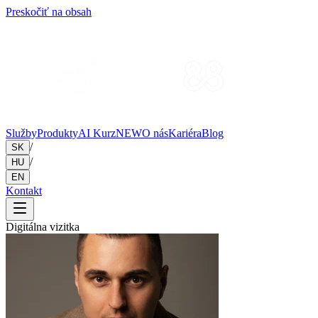
Preskočiť na obsah
Služby
Produkty
AI Kurz
NEW
O nás
Kariéra
Blog
/
SK
/
HU
EN
Kontakt
Digitálna vizitka